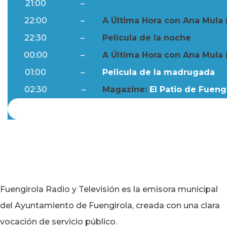
21:00
–
Resumen Semanal
22:00
–
A Última Hora con Ana Mula 
22:30
–
Película de la noche
00:00
–
A Última Hora con Ana Mula 
01:00
–
Pelicula de la madrugada
02:30
–
Magazine:
El Patio de Fuengi
Fuengirola Radio y Televisión es la emisora municipal
del Ayuntamiento de Fuengirola, creada con una clara
vocación de servicio público.