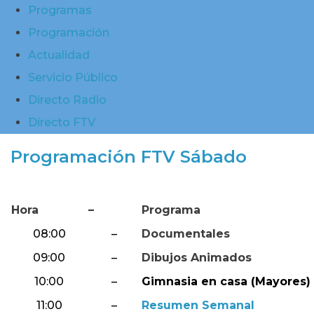
Programas
Programación
Actualidad
Servicio Público
Directo Radio
Directo FTV
Programación FTV Sábado
Hora
–
Programa
08:00
–
Documentales
09:00
–
Dibujos Animados
10:00
–
Gimnasia en casa (Mayores) 
11:00
–
Resumen Semanal