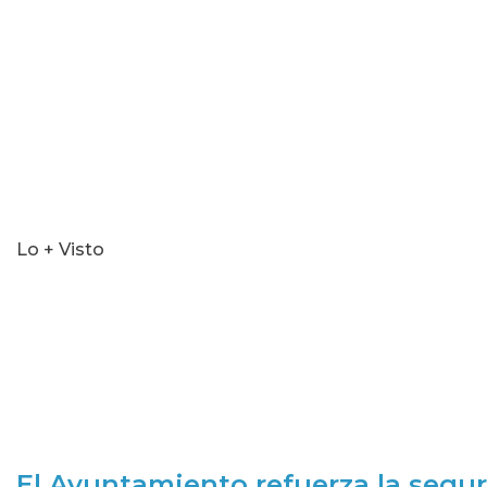
seconds
Lo + Visto
El Ayuntamiento refuerza la segur