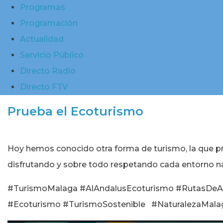
Programas
Programación
Actualidad
Servicio Público
Directo Radio
Directo FTV
Prueba el Ecoturismo
Hoy hemos conocido otra forma de turismo, la que pr
disfrutando y sobre todo respetando cada entorno na
#TurismoMalaga #AlAndalusEcoturismo #RutasDeA
#Ecoturismo #TurismoSostenible #NaturalezaMalag