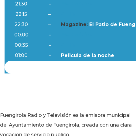
21:30
–
Ftv Noticias
22:15
–
Al Día
22:30
–
Magazine:
El Patio de Fuengi
00:00
–
Ftv Noticias
00:35
–
Al Día
01:00
–
Pelicula de la noche
Fuengirola Radio y Televisión es la emisora municipal
del Ayuntamiento de Fuengirola, creada con una clara
vocación de servicio público.