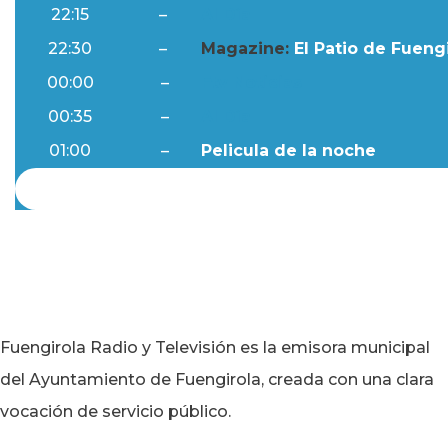
22:15
–
Al Día
22:30
–
Magazine:
El Patio de Fuengi
00:00
–
Ftv Noticias
00:35
–
Al Día
01:00
–
Pelicula de la noche
Fuengirola Radio y Televisión es la emisora municipal
del Ayuntamiento de Fuengirola, creada con una clara
vocación de servicio público.