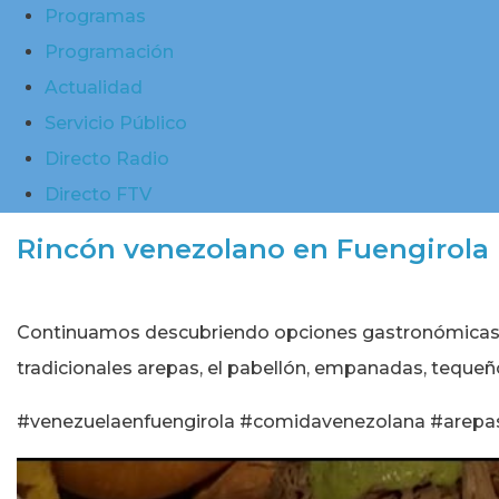
Programas
Programación
Actualidad
Servicio Público
Directo Radio
Directo FTV
Rincón venezolano en Fuengirola
Continuamos descubriendo opciones gastronómicas en
tradicionales arepas, el pabellón, empanadas, tequeño
#venezuelaenfuengirola #comidavenezolana #arepa