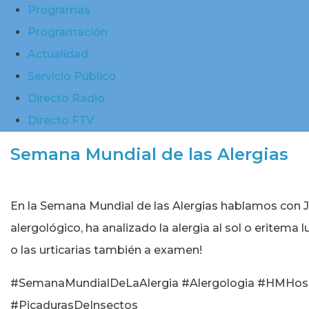
Programas
Programación
Actualidad
Servicio Público
Directo Radio
Directo FTV
Semana Mundial de las Alergias
En la Semana Mundial de las Alergias hablamos con Ja
alergológico, ha analizado la alergia al sol o eritem
o las urticarias también a examen!
#SemanaMundialDeLaAlergia #Alergologia #HMHospit
#PicadurasDeInsectos