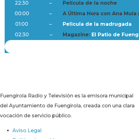
22:30
–
Película de la noche
00:00
–
A Última Hora con Ana Mula 
01:00
–
Pelicula de la madrugada
02:30
–
Magazine:
El Patio de Fuengi
Fuengirola Radio y Televisión es la emisora municipal
del Ayuntamiento de Fuengirola, creada con una clara
vocación de servicio público.
Aviso Legal