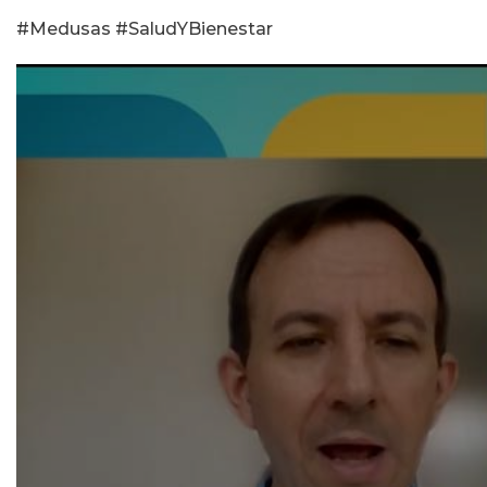
#Medusas #SaludYBienestar