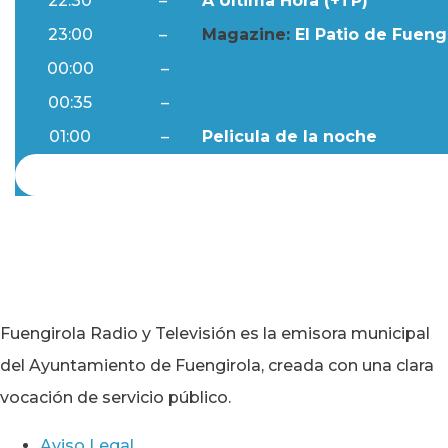
22:30
–
A Última Hora (+TP)
23:00
–
Magazine:
El Patio de Fuengi
00:00
–
Ftv Noticias
00:35
–
Al Día
01:00
–
Pelicula de la noche
Fuengirola Radio y Televisión es la emisora municipal
del Ayuntamiento de Fuengirola, creada con una clara
vocación de servicio público.
Aviso Legal