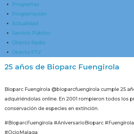
Programas
Programación
Actualidad
Servicio Público
Directo Radio
Directo FTV
25 años de Bioparc Fuengirola
Bioparc Fuengirola @bioparcfuengirola cumple 25 años 
adquiriéndolas online. En 2001 rompieron todos los pr
conservación de especies en extinción.
#BioparcFuengirola #AniversarioBioparc #Fuengir
#OcioMalaga