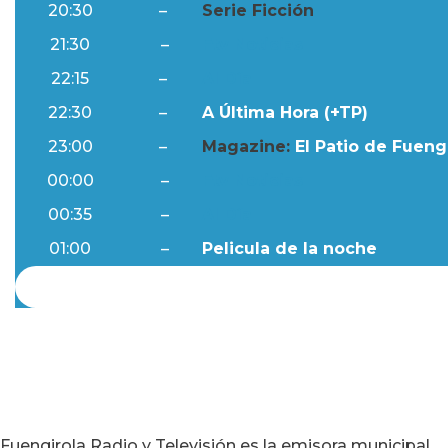
20:30
–
Serie Ficción
21:30
–
Ftv Noticias
22:15
–
Al Día
22:30
–
A Última Hora (+TP)
23:00
–
Magazine:
El Patio de Fuengi
00:00
–
Ftv Noticias
00:35
–
Al Día
01:00
–
Pelicula de la noche
Fuengirola Radio y Televisión es la emisora municipal