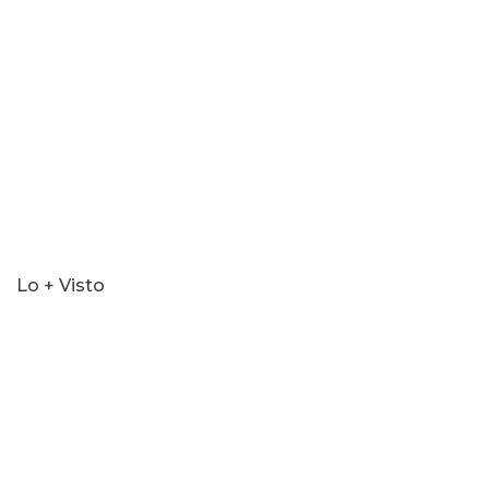
minutes,
57
seconds
Lo + Visto