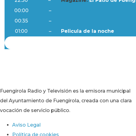
22:30
–
Magazine:
El Patio de Fuengi
00:00
–
Ftv Noticias
00:35
–
Al Día
01:00
–
Pelicula de la noche
Fuengirola Radio y Televisión es la emisora municipal
del Ayuntamiento de Fuengirola, creada con una clara
vocación de servicio público.
Aviso Legal
Política de cookies