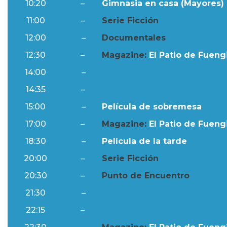
10:20
–
Gimnasia en casa (Mayores) 
11:00
–
Serie Ficción
12:00
–
Documentales
12:30
–
Magazine:
El Patio de Fuengi
14:00
–
Ftv Noticias
14:35
–
Al Día
15:00
–
Película de sobremesa
17:00
–
Magazine:
El Patio de Fuengi
18:30
–
Película de la tarde
20:00
–
Serie Ficción
20:30
–
Punto de Encuentro
21:30
–
Ftv Noticias
22:15
–
Al Día