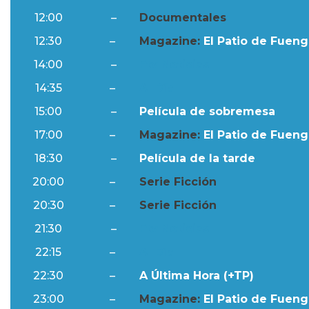
12:00
–
Documentales
12:30
–
Magazine:
El Patio de Fuengi
14:00
–
Ftv Noticias
14:35
–
Al Día
15:00
–
Película de sobremesa
17:00
–
Magazine:
El Patio de Fuengi
18:30
–
Película de la tarde
20:00
–
Serie Ficción
20:30
–
Serie Ficción
21:30
–
Ftv Noticias
22:15
–
Al Día
22:30
–
A Última Hora (+TP)
23:00
–
Magazine:
El Patio de Fuengi