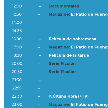
12:00
–
Documentales
12:30
–
Magazine:
El Patio de Fuengi
14:00
–
Ftv Noticias
14:35
–
Al Día
15:00
–
Película de sobremesa
17:00
–
Magazine:
El Patio de Fuengi
18:30
–
Película de la tarde
20:00
–
Serie Ficción
20:30
–
Serie Ficción
21:30
–
Ftv Noticias
22:15
–
Al Día
22:30
–
A Última Hora (+TP)
23:00
–
Magazine:
El Patio de Fuengi