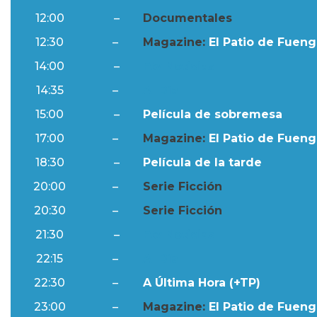
12:00
–
Documentales
12:30
–
Magazine:
El Patio de Fuengi
14:00
–
Ftv Noticias
14:35
–
Al Día
15:00
–
Película de sobremesa
17:00
–
Magazine:
El Patio de Fuengi
18:30
–
Película de la tarde
20:00
–
Serie Ficción
20:30
–
Serie Ficción
21:30
–
Ftv Noticias
22:15
–
Al Día
22:30
–
A Última Hora (+TP)
23:00
–
Magazine:
El Patio de Fuengi