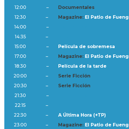
12:00
–
Documentales
12:30
–
Magazine:
El Patio de Fuengi
14:00
–
Ftv Noticias
14:35
–
Al Día
15:00
–
Película de sobremesa
17:00
–
Magazine:
El Patio de Fuengi
18:30
–
Película de la tarde
20:00
–
Serie Ficción
20:30
–
Serie Ficción
21:30
–
Ftv Noticias
22:15
–
Al Día
22:30
–
A Última Hora (+TP)
23:00
–
Magazine:
El Patio de Fuengi