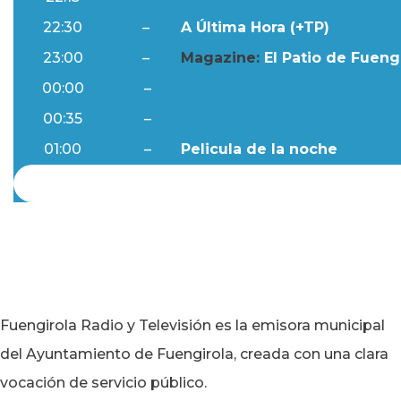
22:30
–
A Última Hora (+TP)
23:00
–
Magazine:
El Patio de Fuengi
00:00
–
Ftv Noticias
00:35
–
Al Día
01:00
–
Pelicula de la noche
Fuengirola Radio y Televisión es la emisora municipal
del Ayuntamiento de Fuengirola, creada con una clara
vocación de servicio público.