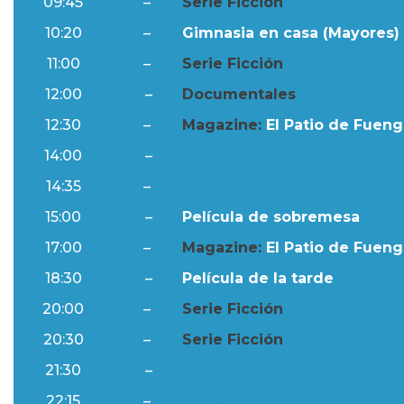
09:45
–
Serie Ficción
10:20
–
Gimnasia en casa (Mayores) 
11:00
–
Serie Ficción
12:00
–
Documentales
12:30
–
Magazine:
El Patio de Fuengi
14:00
–
Ftv Noticias
14:35
–
Al Día
15:00
–
Película de sobremesa
17:00
–
Magazine:
El Patio de Fuengi
18:30
–
Película de la tarde
20:00
–
Serie Ficción
20:30
–
Serie Ficción
21:30
–
Ftv Noticias
22:15
–
Al Día