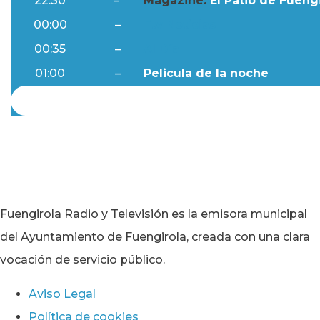
22:30
–
Magazine:
El Patio de Fuengi
00:00
–
Ftv Noticias
00:35
–
Al Día
01:00
–
Pelicula de la noche
Fuengirola Radio y Televisión es la emisora municipal
del Ayuntamiento de Fuengirola, creada con una clara
vocación de servicio público.
Aviso Legal
Política de cookies