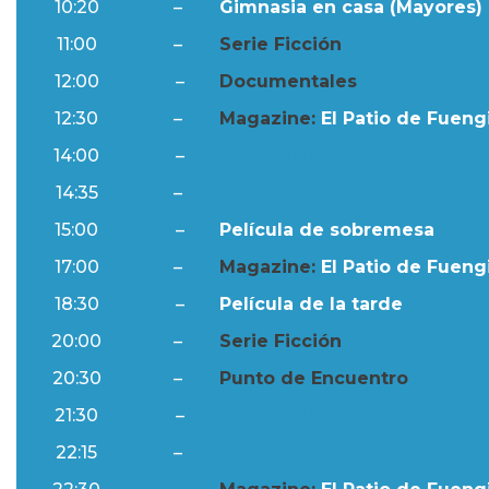
10:20
–
Gimnasia en casa (Mayores) 
11:00
–
Serie Ficción
12:00
–
Documentales
12:30
–
Magazine:
El Patio de Fuengi
14:00
–
Ftv Noticias
14:35
–
Al Día
15:00
–
Película de sobremesa
17:00
–
Magazine:
El Patio de Fuengi
18:30
–
Película de la tarde
20:00
–
Serie Ficción
20:30
–
Punto de Encuentro
21:30
–
Ftv Noticias
22:15
–
Al Día