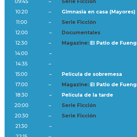
09:45
–
Serie Ficción
10:20
–
Gimnasia en casa (Mayores) 
11:00
–
Serie Ficción
12:00
–
Documentales
12:30
–
Magazine:
El Patio de Fuengi
14:00
–
Ftv Noticias
14:35
–
Al Día
15:00
–
Película de sobremesa
17:00
–
Magazine:
El Patio de Fuengi
18:30
–
Película de la tarde
20:00
–
Serie Ficción
20:30
–
Serie Ficción
21:30
–
Ftv Noticias
22:15
–
Al Día