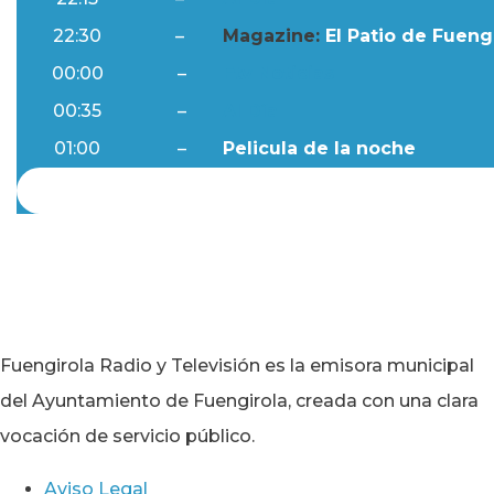
22:30
–
Magazine:
El Patio de Fuengi
00:00
–
Ftv Noticias
00:35
–
Al Día
01:00
–
Pelicula de la noche
Fuengirola Radio y Televisión es la emisora municipal
del Ayuntamiento de Fuengirola, creada con una clara
vocación de servicio público.
Aviso Legal