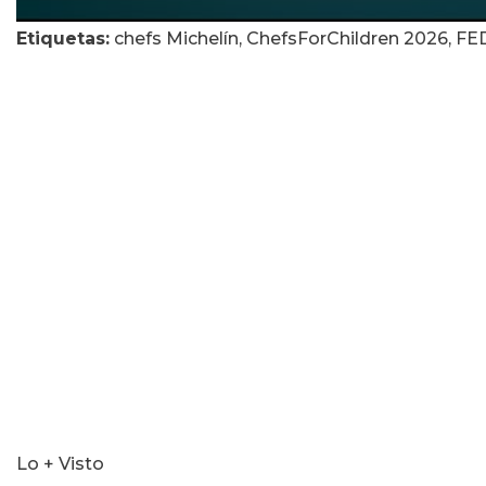
0
Etiquetas:
chefs Michelín, ChefsForChildren 2026, FEDE
seconds
of
1
hour,
24
minutes,
24
seconds
Lo + Visto