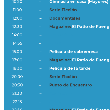
10:20
–
Gimnasia en casa (Mayores) 
11:00
–
Serie Ficción
12:00
–
Documentales
12:30
–
Magazine:
El Patio de Fuengi
14:00
–
Ftv Noticias
14:35
–
Al Día
15:00
–
Película de sobremesa
17:00
–
Magazine:
El Patio de Fuengi
18:30
–
Película de la tarde
20:00
–
Serie Ficción
20:30
–
Punto de Encuentro
21:30
–
Ftv Noticias
22:15
–
Al Día