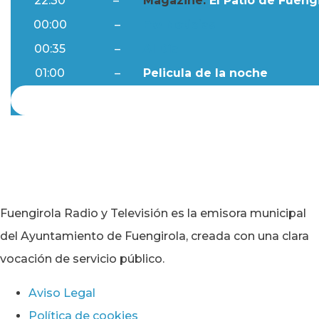
22:30
–
Magazine:
El Patio de Fuengi
00:00
–
Ftv Noticias
00:35
–
Al Día
01:00
–
Pelicula de la noche
Fuengirola Radio y Televisión es la emisora municipal
del Ayuntamiento de Fuengirola, creada con una clara
vocación de servicio público.
Aviso Legal
Política de cookies