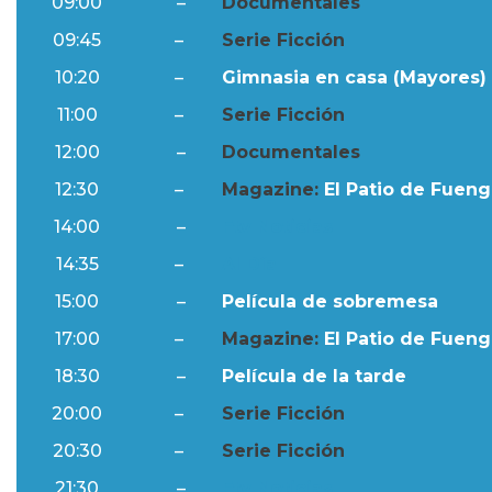
09:00
–
Documentales
09:45
–
Serie Ficción
10:20
–
Gimnasia en casa (Mayores) 
11:00
–
Serie Ficción
12:00
–
Documentales
12:30
–
Magazine:
El Patio de Fuengi
14:00
–
Ftv Noticias
14:35
–
Al Día
15:00
–
Película de sobremesa
17:00
–
Magazine:
El Patio de Fuengi
18:30
–
Película de la tarde
20:00
–
Serie Ficción
20:30
–
Serie Ficción
21:30
–
Ftv Noticias