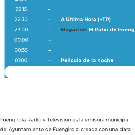
22:15
–
Al Día
22:30
–
A Última Hora (+TP)
23:00
–
Magazine:
El Patio de Fuengi
00:00
–
Ftv Noticias
00:35
–
Al Día
01:00
–
Pelicula de la noche
Fuengirola Radio y Televisión es la emisora municipal
del Ayuntamiento de Fuengirola, creada con una clara