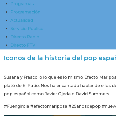
Programas
Programación
Actualidad
Servicio Público
Directo Radio
Directo FTV
Iconos de la historia del pop espa
Susana y Frasco, o lo que es lo mismo Efecto Maripos
plató de El Patio. Nos ha encantado hablar de ellos 
pop español como Javier Ojeda o David Summers
#Fuengirola #efectomariposa #25añosdepop #nuev