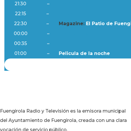
21:30
–
Ftv Noticias
22:15
–
Al Día
22:30
–
Magazine:
El Patio de Fuengi
00:00
–
Ftv Noticias
00:35
–
Al Día
01:00
–
Pelicula de la noche
Fuengirola Radio y Televisión es la emisora municipal
del Ayuntamiento de Fuengirola, creada con una clara
vocación de servicio público.