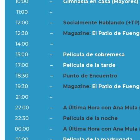
10:00
–
Gimnasia en casa (Mayores) 
11:00
–
Resumen Semanal
12:00
–
Socialmente Hablando (+TP)
12:30
–
Magazine:
El Patio de Fuengi
14:00
–
Resumen Semanal
15:00
–
Película de sobremesa
17:00
–
Película de la tarde
18:30
–
Punto de Encuentro
19:30
–
Magazine:
El Patio de Fuengi
21:00
–
Resumen Semanal
22:00
–
A Última Hora con Ana Mula 
22:30
–
Película de la noche
00:00
–
A Última Hora con Ana Mula 
01:00
–
Pelicula de la madrugada