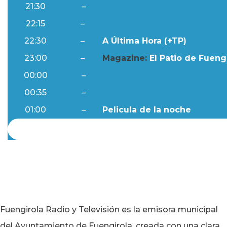
21:30
–
Ftv Noticias
22:15
–
Al Día
22:30
–
A Última Hora (+TP)
23:00
–
Magazine:
El Patio de Fuengi
00:00
–
Ftv Noticias
00:35
–
Al Día
01:00
–
Pelicula de la noche
Fuengirola Radio y Televisión es la emisora municipal
del Ayuntamiento de Fuengirola, creada con una clara