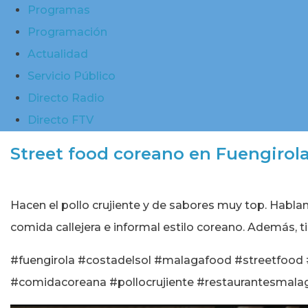
Programas
Programación
Actualidad
Servicio Público
Directo Radio
Directo FTV
Street food coreano en Fuengirol
Hacen el pollo crujiente y de sabores muy top. Habl
comida callejera e informal estilo coreano. Además, t
#fuengirola #costadelsol #malagafood #streetfood
#comidacoreana #pollocrujiente #restaurantesmalag