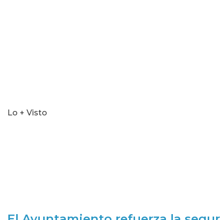
seconds
Lo + Visto
El Ayuntamiento refuerza la segur