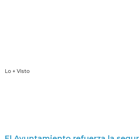
seconds
Lo + Visto
El Ayuntamiento refuerza la segur