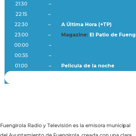
21:30
–
Ftv Noticias
22:15
–
Al Día
22:30
–
A Última Hora (+TP)
23:00
–
Magazine:
El Patio de Fuengi
00:00
–
Ftv Noticias
00:35
–
Al Día
01:00
–
Pelicula de la noche
Fuengirola Radio y Televisión es la emisora municipal
del Ayuntamiento de Fuengirola, creada con una clara